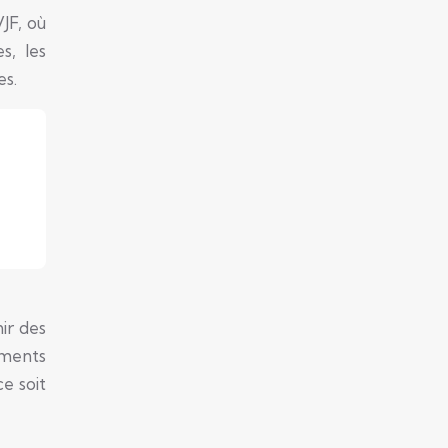
JF, où
s, les
es.
ir des
ements
e soit