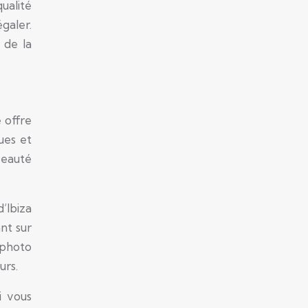
ualité
galer.
 de la
e offre
ues et
beauté
’Ibiza
nt sur
 photo
urs.
i vous