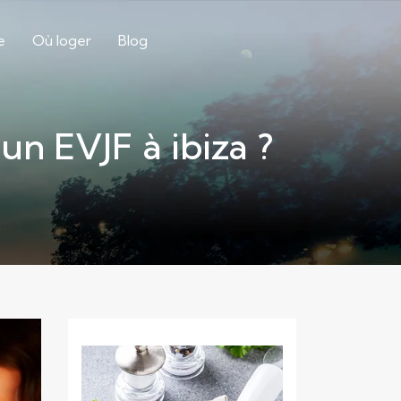
e
Où loger
Blog
n EVJF à ibiza ?