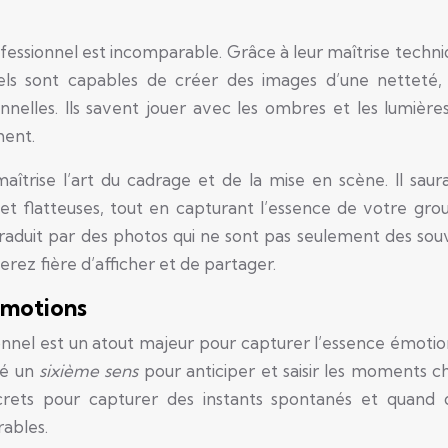
fessionnel est incomparable. Grâce à leur maîtrise techni
nels sont capables de créer des images d’une netteté,
nnelles. Ils savent jouer avec les ombres et les lumière
ment.
îtrise l’art du cadrage et de la mise en scène. Il saur
 et flatteuses, tout en capturant l’essence de votre gro
traduit par des photos qui ne sont pas seulement des souv
rez fière d’afficher et de partager.
émotions
nnel est un atout majeur pour capturer l’essence émotio
pé un
sixième sens
pour anticiper et saisir les moments c
screts pour capturer des instants spontanés et quand d
ables.