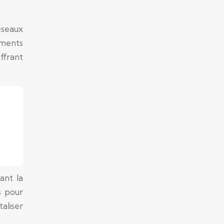
éseaux
oments
ffrant
ant la
s pour
aliser