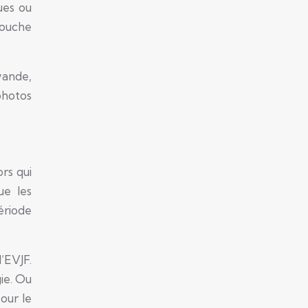
ues ou
touche
vande,
photos
rs qui
ue les
ériode
’EVJF.
ie. Ou
our le